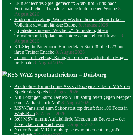
„Ein schlechtes Spiel gemacht“: Arabi übt Kritik nach
Fortuna-Pleite – Transfer-Chance in der neuen Woche
8.
August 2026
Radsport-Liveblog: Wieder Wechsel beim Gelben Trikot –
Vollering gewinnt längste Etappe
8. August 2026
„Spätestens in einer Woche ...“: Schröder gibt ein
Transfermarkt-Update und Interessenten einen Hinweis
8.
August 2026
3:1-Sieg in Paderborn: Ein perfekter Start für die U23 und
ihren Trainer Enache
8. August 2026
Tennis im Liveblog: Ratinger Tom Gentzsch steht in Hagen
im Finale
8. August 2026
WAZ Sportnachrichten – Duisburg
Auch ohne Tor und ohne Assist: Bookjans ist beim MSV der
Spieler des Spiels
8. August 2026
Mit Lobinger-Salto: Der MSV Duisburg feiert gegen Meppen
einen Auftakt nach Maß
8. August 2026
MSV-Fans sind zum Saisonstart top drauf: fast 100 Fotos in
Weiß-Blau
8. August 2026
3:0! MSV nimmt Auftakthürde Meppen mit Bravour – der
Liveticker zum Nachlesen
8. August 2026
Neuer Pokal: VfB Homberg schwimmt erneut im großen