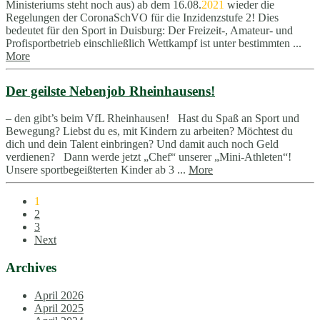
Ministeriums steht noch aus) ab dem 16.08.
2021
wieder die
Regelungen der CoronaSchVO für die Inzidenzstufe 2! Dies
bedeutet für den Sport in Duisburg: Der Freizeit-, Amateur- und
Profisportbetrieb einschließlich Wettkampf ist unter bestimmten ...
More
Der geilste Nebenjob Rheinhausens!
– den gibt’s beim VfL Rheinhausen! Hast du Spaß an Sport und
Bewegung? Liebst du es, mit Kindern zu arbeiten? Möchtest du
dich und dein Talent einbringen? Und damit auch noch Geld
verdienen? Dann werde jetzt „Chef“ unserer „Mini-Athleten“!
Unsere sportbegeißterten Kinder ab 3 ...
More
1
2
3
Next
Archives
April 2026
April 2025