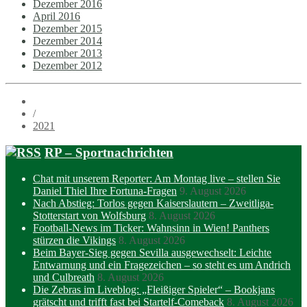
Dezember 2016
April 2016
Dezember 2015
Dezember 2014
Dezember 2013
Dezember 2012
/
2021
RP – Sportnachrichten
Chat mit unserem Reporter: Am Montag live – stellen Sie
Daniel Thiel Ihre Fortuna-Fragen
9. August 2026
Nach Abstieg: Torlos gegen Kaiserslautern – Zweitliga-
Stotterstart von Wolfsburg
8. August 2026
Football-News im Ticker: Wahnsinn in Wien! Panthers
stürzen die Vikings
8. August 2026
Beim Bayer-Sieg gegen Sevilla ausgewechselt: Leichte
Entwarnung und ein Fragezeichen – so steht es um Andrich
und Culbreath
8. August 2026
Die Zebras im Liveblog: „Fleißiger Spieler“ – Bookjans
grätscht und trifft fast bei Startelf-Comeback
8. August 2026