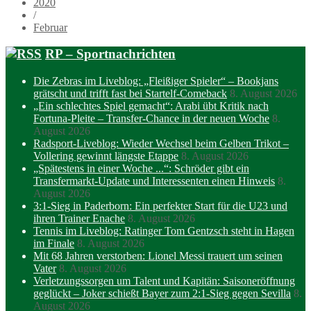
2020
/
Februar
RP – Sportnachrichten
Die Zebras im Liveblog: „Fleißiger Spieler“ – Bookjans
grätscht und trifft fast bei Startelf-Comeback
8. August 2026
„Ein schlechtes Spiel gemacht“: Arabi übt Kritik nach
Fortuna-Pleite – Transfer-Chance in der neuen Woche
8.
August 2026
Radsport-Liveblog: Wieder Wechsel beim Gelben Trikot –
Vollering gewinnt längste Etappe
8. August 2026
„Spätestens in einer Woche ...“: Schröder gibt ein
Transfermarkt-Update und Interessenten einen Hinweis
8.
August 2026
3:1-Sieg in Paderborn: Ein perfekter Start für die U23 und
ihren Trainer Enache
8. August 2026
Tennis im Liveblog: Ratinger Tom Gentzsch steht in Hagen
im Finale
8. August 2026
Mit 68 Jahren verstorben: Lionel Messi trauert um seinen
Vater
8. August 2026
Verletzungssorgen um Talent und Kapitän: Saisoneröffnung
geglückt – Joker schießt Bayer zum 2:1-Sieg gegen Sevilla
8.
August 2026