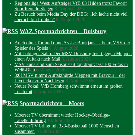
Regionalliga West: Aufsteiger VfB 03 Hilden trotzt Favorit
Sportfreunde Siegen
8. August 2026
Zu Besuch beim Media Day der DEG: „Ich lache nicht viel,
aber ich bin fröhlich“
8. August 2026
WAZ Sportnachrichten – Duisburg
Auch ohne Tor und ohne Assist: Bookjans ist beim MSV der
Spieler des Spiels
8. August 2026
Mit Lobinger-Salto: Der MSV Duisburg feiert gegen Meppen
einen Auftakt nach Maß
8. August 2026
MSV-Fans sind zum Saisonstart top drauf: fast 100 Fotos in
Weiß-Blau
8. August 2026
3:0! MSV nimmt Auftakthürde Meppen mit Bravour – der
Liveticker zum Nachlesen
8. August 2026
Neuer Pokal: VfB Homberg schwimmt erneut im großen
Teich mit
7. August 2026
Sportnachrichten – Moers
Moerser TV übernimmt wieder Hockey-Oberliga-
Tabellenführung
10. Juni 2024
Moerser TV bringt mit 3x3-Basketball 1000 Menschen
zusammen
10. Juni 2024