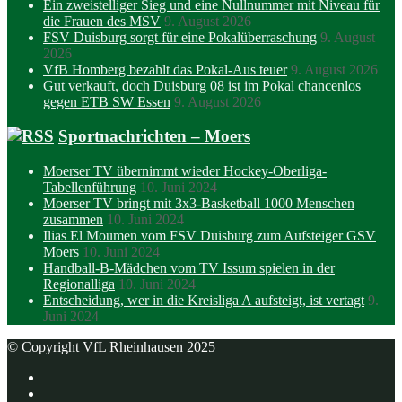
Ein zweistelliger Sieg und eine Nullnummer mit Niveau für
die Frauen des MSV
9. August 2026
FSV Duisburg sorgt für eine Pokalüberraschung
9. August
2026
VfB Homberg bezahlt das Pokal-Aus teuer
9. August 2026
Gut verkauft, doch Duisburg 08 ist im Pokal chancenlos
gegen ETB SW Essen
9. August 2026
Sportnachrichten – Moers
Moerser TV übernimmt wieder Hockey-Oberliga-
Tabellenführung
10. Juni 2024
Moerser TV bringt mit 3x3-Basketball 1000 Menschen
zusammen
10. Juni 2024
Ilias El Moumen vom FSV Duisburg zum Aufsteiger GSV
Moers
10. Juni 2024
Handball-B-Mädchen vom TV Issum spielen in der
Regionalliga
10. Juni 2024
Entscheidung, wer in die Kreisliga A aufsteigt, ist vertagt
9.
Juni 2024
© Copyright VfL Rheinhausen 2025