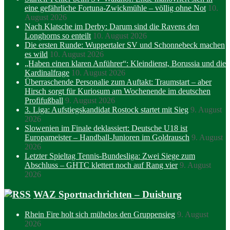
eine gefährliche Fortuna-Zwickmühle – völlig ohne Not
10.
August 2026
Nach Klatsche im Derby: Darum sind die Ravens den
Longhorns so enteilt
10. August 2026
Die ersten Runde: Wuppertaler SV und Schonnebeck machen
es wild
10. August 2026
„Haben einen klaren Anführer“: Kleindienst, Borussia und die
Kardinalfrage
10. August 2026
Überraschende Personalie zum Auftakt: Traumstart – aber
Hirsch sorgt für Kuriosum am Wochenende im deutschen
Profifußball
9. August 2026
3. Liga: Aufstiegskandidat Rostock startet mit Sieg
9. August
2026
Slowenien im Finale deklassiert: Deutsche U18 ist
Europameister – Handball-Junioren im Goldrausch
9. August
2026
Letzter Spieltag Tennis-Bundesliga: Zwei Siege zum
Abschluss – GHTC klettert noch auf Rang vier
9. August
2026
WAZ Sportnachrichten – Duisburg
Rhein Fire holt sich mühelos den Gruppensieg
9. August
2026