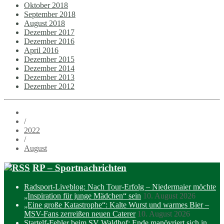
Oktober 2018
September 2018
August 2018
Dezember 2017
Dezember 2016
April 2016
Dezember 2015
Dezember 2014
Dezember 2013
Dezember 2012
/
2022
/
August
RP – Sportnachrichten
Radsport-Liveblog: Nach Tour-Erfolg – Niedermaier möchte
„Inspiration für junge Mädchen“ sein
10. August 2026
„Eine große Katastrophe“: Kalte Wurst und warmes Bier –
MSV-Fans zerreißen neuen Caterer
10. August 2026
Startelf-Fehler beim SV Waldhof: Ende manövriert sich in