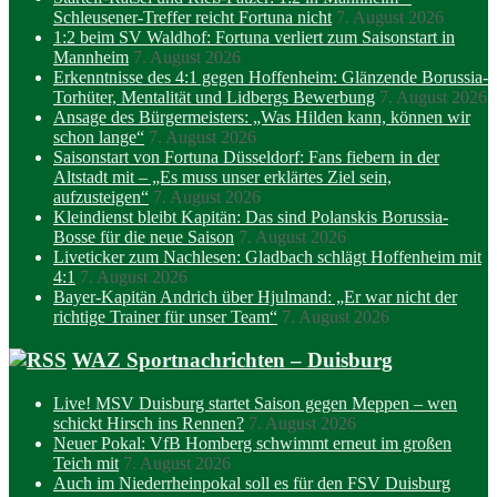
Schleusener-Treffer reicht Fortuna nicht
7. August 2026
1:2 beim SV Waldhof: Fortuna verliert zum Saisonstart in
Mannheim
7. August 2026
Erkenntnisse des 4:1 gegen Hoffenheim: Glänzende Borussia-
Torhüter, Mentalität und Lidbergs Bewerbung
7. August 2026
Ansage des Bürgermeisters: „Was Hilden kann, können wir
schon lange“
7. August 2026
Saisonstart von Fortuna Düsseldorf: Fans fiebern in der
Altstadt mit – „Es muss unser erklärtes Ziel sein,
aufzusteigen“
7. August 2026
Kleindienst bleibt Kapitän: Das sind Polanskis Borussia-
Bosse für die neue Saison
7. August 2026
Liveticker zum Nachlesen: Gladbach schlägt Hoffenheim mit
4:1
7. August 2026
Bayer-Kapitän Andrich über Hjulmand: „Er war nicht der
richtige Trainer für unser Team“
7. August 2026
WAZ Sportnachrichten – Duisburg
Live! MSV Duisburg startet Saison gegen Meppen – wen
schickt Hirsch ins Rennen?
7. August 2026
Neuer Pokal: VfB Homberg schwimmt erneut im großen
Teich mit
7. August 2026
Auch im Niederrheinpokal soll es für den FSV Duisburg