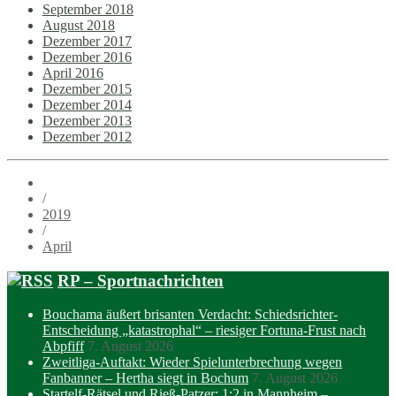
September 2018
August 2018
Dezember 2017
Dezember 2016
April 2016
Dezember 2015
Dezember 2014
Dezember 2013
Dezember 2012
/
2019
/
April
RP – Sportnachrichten
Bouchama äußert brisanten Verdacht: Schiedsrichter-
Entscheidung „katastrophal“ – riesiger Fortuna-Frust nach
Abpfiff
7. August 2026
Zweitliga-Auftakt: Wieder Spielunterbrechung wegen
Fanbanner – Hertha siegt in Bochum
7. August 2026
Startelf-Rätsel und Rieß-Patzer: 1:2 in Mannheim –