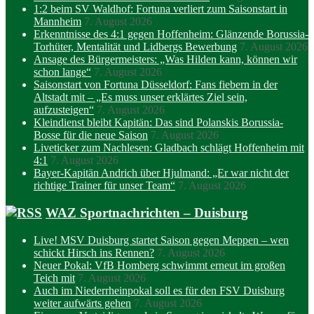
1:2 beim SV Waldhof: Fortuna verliert zum Saisonstart in
Mannheim
7. August 2026
Erkenntnisse des 4:1 gegen Hoffenheim: Glänzende Borussia-
Torhüter, Mentalität und Lidbergs Bewerbung
7. August 2026
Ansage des Bürgermeisters: „Was Hilden kann, können wir
schon lange“
7. August 2026
Saisonstart von Fortuna Düsseldorf: Fans fiebern in der
Altstadt mit – „Es muss unser erklärtes Ziel sein,
aufzusteigen“
7. August 2026
Kleindienst bleibt Kapitän: Das sind Polanskis Borussia-
Bosse für die neue Saison
7. August 2026
Liveticker zum Nachlesen: Gladbach schlägt Hoffenheim mit
4:1
7. August 2026
Bayer-Kapitän Andrich über Hjulmand: „Er war nicht der
richtige Trainer für unser Team“
7. August 2026
WAZ Sportnachrichten – Duisburg
Live! MSV Duisburg startet Saison gegen Meppen – wen
schickt Hirsch ins Rennen?
7. August 2026
Neuer Pokal: VfB Homberg schwimmt erneut im großen
Teich mit
7. August 2026
Auch im Niederrheinpokal soll es für den FSV Duisburg
weiter aufwärts gehen
7. August 2026