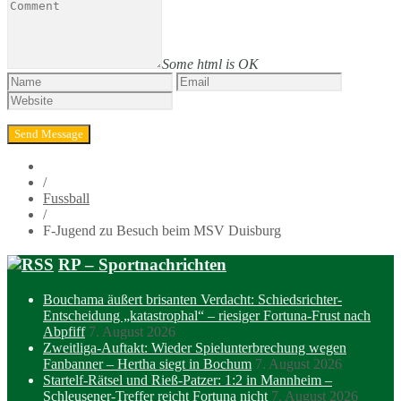
Some html is OK
/
Fussball
/
F-Jugend zu Besuch beim MSV Duisburg
RP – Sportnachrichten
Bouchama äußert brisanten Verdacht: Schiedsrichter-
Entscheidung „katastrophal“ – riesiger Fortuna-Frust nach
Abpfiff
7. August 2026
Zweitliga-Auftakt: Wieder Spielunterbrechung wegen
Fanbanner – Hertha siegt in Bochum
7. August 2026
Startelf-Rätsel und Rieß-Patzer: 1:2 in Mannheim –
Schleusener-Treffer reicht Fortuna nicht
7. August 2026