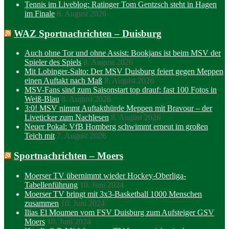
Tennis im Liveblog: Ratinger Tom Gentzsch steht in Hagen
im Finale
8. August 2026
WAZ Sportnachrichten – Duisburg
Auch ohne Tor und ohne Assist: Bookjans ist beim MSV der
Spieler des Spiels
8. August 2026
Mit Lobinger-Salto: Der MSV Duisburg feiert gegen Meppen
einen Auftakt nach Maß
8. August 2026
MSV-Fans sind zum Saisonstart top drauf: fast 100 Fotos in
Weiß-Blau
8. August 2026
3:0! MSV nimmt Auftakthürde Meppen mit Bravour – der
Liveticker zum Nachlesen
8. August 2026
Neuer Pokal: VfB Homberg schwimmt erneut im großen
Teich mit
7. August 2026
Sportnachrichten – Moers
Moerser TV übernimmt wieder Hockey-Oberliga-
Tabellenführung
10. Juni 2024
Moerser TV bringt mit 3x3-Basketball 1000 Menschen
zusammen
10. Juni 2024
Ilias El Moumen vom FSV Duisburg zum Aufsteiger GSV
Moers
10. Juni 2024