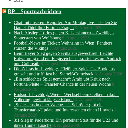
2022
RP – Sportnachrichten
Chat mit unserem Reporter: Am Montag live – stellen Sie
Daniel Thiel Ihre Fortuna-Fragen
9. August 2026
Nach Abstieg: Torlos gegen Kaiserslautern – Zweitliga-
Stotterstart von Wolfsburg
8. August 2026
Football-News im Ticker: Wahnsinn in Wien! Panthers
stürzen die Vikings
8. August 2026
Beim Bayer-Sieg gegen Sevilla ausgewechselt: Leichte
Entwarnung und ein Fragezeichen – so steht es um Andrich
und Culbreath
8. August 2026
Die Zebras im Liveblog: „Fleißiger Spieler“ – Bookjans
grätscht und trifft fast bei Startelf-Comeback
8. August 2026
„Ein schlechtes Spiel gemacht“: Arabi übt Kritik nach
Fortuna-Pleite – Transfer-Chance in der neuen Woche
8.
August 2026
Radsport-Liveblog: Wieder Wechsel beim Gelben Trikot –
Vollering gewinnt längste Etappe
8. August 2026
„Spätestens in einer Woche ...“: Schröder gibt ein
Transfermarkt-Update und Interessenten einen Hinweis
8.
August 2026
3:1-Sieg in Paderborn: Ein perfekter Start für die U23 und
ihren Trainer Enache
8. August 2026