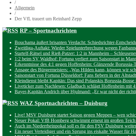
/
Allgemein
/
Der VfL trauert um Reinhard Zepp
RP – Sportnachrichten
Bouchama äußert brisanten Verdacht: Schiedsrichter-Entscheidu
Zweitliga-Auftakt: Wieder Spielunterbrechung wegen Fanbanne
Startelf-Rätsel und Rieß-Patzer: 1:2 in Mannheim – Schleusener
1:2 beim SV Waldhof: Fortuna verliert zum Saisonstart in Ma
Erkenntnisse des 4:1 gegen Hoffenheim: Glänzende Borussia-T
Ansage des Bürgermeisters: „Was Hilden kann, können wir sc
Saisonstart von Fortuna Düsseldorf: Fans fiebern in der Altstadt
Kleindienst bleibt Kapitän: Das sind Polanskis Borussia-Bosse 
Liveticker zum Nachlesen: Gladbach schlägt Hoffenheim mit 4
Bayer-Kapitän Andrich über Hjulmand: „Er war nicht der richti
WAZ Sportnachrichten – Duisburg
Live! MSV Duisburg startet Saison gegen Meppen – wen schic
Neuer Pokal: VfB Homberg schwimmt erneut im großen Teich
Auch im Niederrheinpokal soll es für den FSV Duisburg weite
Ein neuer Verteidiger und ein Sprung ins eiskalte Wasser für 