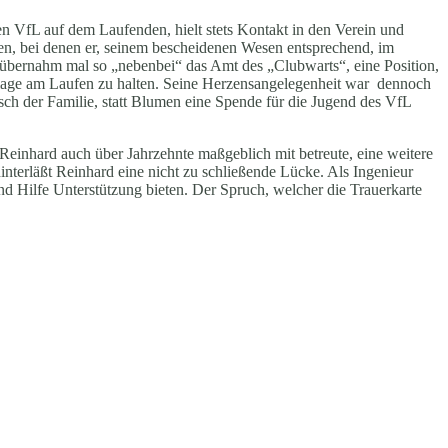
en VfL auf dem Laufenden, hielt stets Kontakt in den Verein und
men, bei denen er, seinem bescheidenen Wesen entsprechend, im
 übernahm mal so „nebenbei“ das Amt des „Clubwarts“, eine Position,
zanlage am Laufen zu halten. Seine Herzensangelegenheit war dennoch
ch der Familie, statt Blumen eine Spende für die Jugend des VfL
inhard auch über Jahrzehnte maßgeblich mit betreute, eine weitere
nterläßt Reinhard eine nicht zu schließende Lücke. Als Ingenieur
und Hilfe Unterstützung bieten. Der Spruch, welcher die Trauerkarte