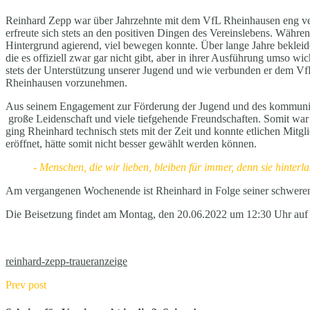
Reinhard Zepp war über Jahrzehnte mit dem VfL Rheinhausen eng verbu
erfreute sich stets an den positiven Dingen des Vereinslebens. Währ
Hintergrund agierend, viel bewegen konnte. Über lange Jahre beklei
die es offiziell zwar gar nicht gibt, aber in ihrer Ausführung umso 
stets der Unterstützung unserer Jugend und wie verbunden er dem VfL
Rheinhausen vorzunehmen.
Aus seinem Engagement zur Förderung der Jugend und des kommunikat
große Leidenschaft und viele tiefgehende Freundschaften. Somit war 
ging Rheinhard technisch stets mit der Zeit und konnte etlichen Mitgl
eröffnet, hätte somit nicht besser gewählt werden können.
- Menschen, die wir lieben, bleiben für immer, denn sie hinterl
Am vergangenen Wochenende ist Rheinhard in Folge seiner schweren
Die Beisetzung findet am Montag, den 20.06.2022 um 12:30 Uhr auf 
reinhard-zepp-traueranzeige
Prev post