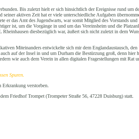
nden. Bis zuletzt hielt er sich hinsichtlich der Ereignisse rund um d
end seiner aktiven Zeit hat er viele unterschiedliche Aufgaben übernom
dete er das Amt des Jugendwarts, war somit Mitglied des Vorstands und
wichtiger ist, um die Vorgänge in und um das Vereinsheim und die Plat
 Rheinhausen diesbezüglich war, äußert sich nicht zuletzt in dem Wuns
iven Miteinanders entwickelte sich mir dem Englandaustausch, den Re
auch auf der Insel in und um Durham die Bestürzung groß, denn hier hi
iedern wie auch dem Verein in allen digitalen Fragestellungen mit Rat 
assen Spuren.
 Erkrankung verstorben.
dem Friedhof Trompet (Trompeter Straße 56, 47228 Duisburg) statt.