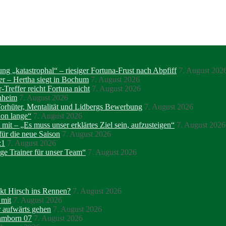
ng „katastrophal“ – riesiger Fortuna-Frust nach Abpfiff
7. August 202
r – Hertha siegt in Bochum
7. August 2026
-Treffer reicht Fortuna nicht
7. August 2026
nnheim
7. August 2026
orhüter, Mentalität und Lidbergs Bewerbung
7. August 2026
hon lange“
7. August 2026
 mit – „Es muss unser erklärtes Ziel sein, aufzusteigen“
7. August 2026
für die neue Saison
7. August 2026
:1
7. August 2026
ge Trainer für unser Team“
7. August 2026
kt Hirsch ins Rennen?
7. August 2026
 mit
7. August 2026
r aufwärts gehen
7. August 2026
Hamborn 07
7. August 2026