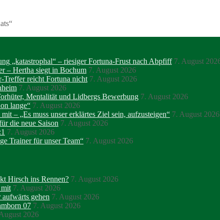
ats“
ng „katastrophal“ – riesiger Fortuna-Frust nach Abpfiff
7. August 202
r – Hertha siegt in Bochum
7. August 2026
-Treffer reicht Fortuna nicht
7. August 2026
nnheim
7. August 2026
orhüter, Mentalität und Lidbergs Bewerbung
7. August 2026
hon lange“
7. August 2026
 mit – „Es muss unser erklärtes Ziel sein, aufzusteigen“
7. August 2026
für die neue Saison
7. August 2026
:1
7. August 2026
ge Trainer für unser Team“
7. August 2026
kt Hirsch ins Rennen?
7. August 2026
 mit
7. August 2026
r aufwärts gehen
7. August 2026
Hamborn 07
7. August 2026
 August 2026