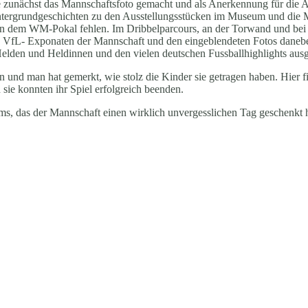
unächst das Mannschaftsfoto gemacht und als Anerkennung für die Aus
ntergrundgeschichten zu den Ausstellungsstücken im Museum und die M
ben dem WM-Pokal fehlen. Im Dribbelparcours, an der Torwand und be
n VfL- Exponaten der Mannschaft und den eingeblendeten Fotos daneben
den und Heldinnen und den vielen deutschen Fussballhighlights ausge
 und man hat gemerkt, wie stolz die Kinder sie getragen haben. Hier f
ie konnten ihr Spiel erfolgreich beenden.
, das der Mannschaft einen wirklich unvergesslichen Tag geschenkt ha