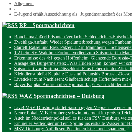
Allgemein
/
E-Jugend erhält Auszeichnung als „Jugendmannschaft des Mon
RP – Sportnachrichten
Bouchama äußert brisanten Verdacht: Schiedsrichter-Entscheidu
Zweitliga-Auftakt: Wieder Spielunterbrechung wegen Fanbanne
Startelf-Rätsel und Rieß-Patzer: 1:2 in Mannheim – Schleusener
1:2 beim SV Waldhof: Fortuna verliert zum Saisonstart in Ma
Erkenntnisse des 4:1 gegen Hoffenheim: Glänzende Borussia-T
Ansage des Bürgermeisters: „Was Hilden kann, können wir sc
Saisonstart von Fortuna Düsseldorf: Fans fiebern in der Altstadt
Kleindienst bleibt Kapitän: Das sind Polanskis Borussia-Bosse 
Liveticker zum Nachlesen: Gladbach schlägt Hoffenheim mit 4
Bayer-Kapitän Andrich über Hjulmand: „Er war nicht der richti
WAZ Sportnachrichten – Duisburg
Live! MSV Duisburg startet Saison gegen Meppen – wen schic
Neuer Pokal: VfB Homberg schwimmt erneut im großen Teich
Auch im Niederrheinpokal soll es für den FSV Duisburg weite
Ein neuer Verteidiger und ein Sprung ins eiskalte Wasser für 
MSV Duisburg: Auf diesen Positionen ist es noch spannend
7.