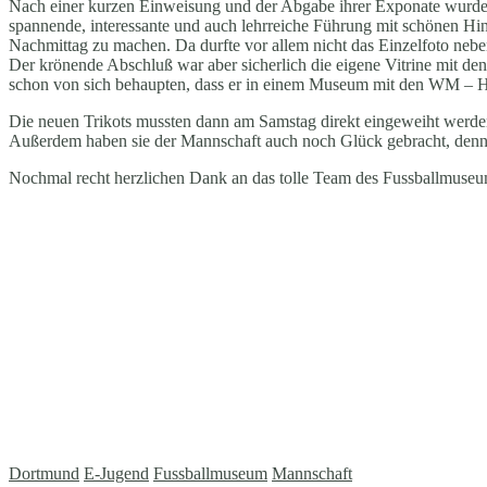
Nach einer kurzen Einweisung und der Abgabe ihrer Exponate wurde z
spannende, interessante und auch lehrreiche Führung mit schönen Hi
Nachmittag zu machen. Da durfte vor allem nicht das Einzelfoto ne
Der krönende Abschluß war aber sicherlich die eigene Vitrine mit de
schon von sich behaupten, dass er in einem Museum mit den WM – Hel
Die neuen Trikots mussten dann am Samstag direkt eingeweiht werden
Außerdem haben sie der Mannschaft auch noch Glück gebracht, denn s
Nochmal recht herzlichen Dank an das tolle Team des Fussballmuseums
Dortmund
E-Jugend
Fussballmuseum
Mannschaft