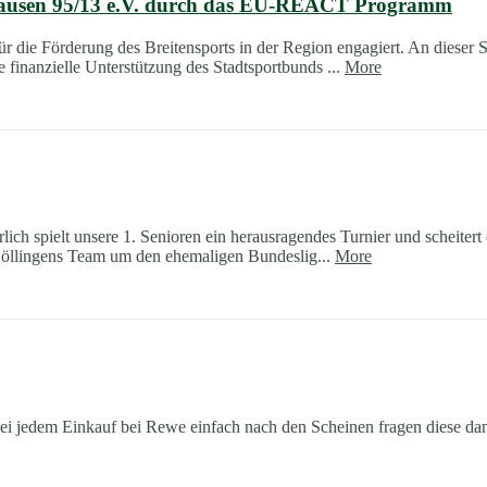
nhausen 95/13 e.V. durch das EU-REACT Programm
ür die Förderung des Breitensports in der Region engagiert. An dieser 
inanzielle Unterstützung des Stadtsportbunds ...
More
ich spielt unsere 1. Senioren ein herausragendes Turnier und scheiter
 Söllingens Team um den ehemaligen Bundeslig...
More
ei jedem Einkauf bei Rewe einfach nach den Scheinen fragen diese d