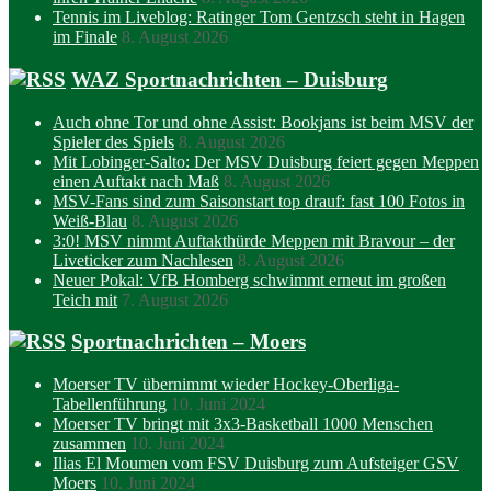
Tennis im Liveblog: Ratinger Tom Gentzsch steht in Hagen
im Finale
8. August 2026
WAZ Sportnachrichten – Duisburg
Auch ohne Tor und ohne Assist: Bookjans ist beim MSV der
Spieler des Spiels
8. August 2026
Mit Lobinger-Salto: Der MSV Duisburg feiert gegen Meppen
einen Auftakt nach Maß
8. August 2026
MSV-Fans sind zum Saisonstart top drauf: fast 100 Fotos in
Weiß-Blau
8. August 2026
3:0! MSV nimmt Auftakthürde Meppen mit Bravour – der
Liveticker zum Nachlesen
8. August 2026
Neuer Pokal: VfB Homberg schwimmt erneut im großen
Teich mit
7. August 2026
Sportnachrichten – Moers
Moerser TV übernimmt wieder Hockey-Oberliga-
Tabellenführung
10. Juni 2024
Moerser TV bringt mit 3x3-Basketball 1000 Menschen
zusammen
10. Juni 2024
Ilias El Moumen vom FSV Duisburg zum Aufsteiger GSV
Moers
10. Juni 2024