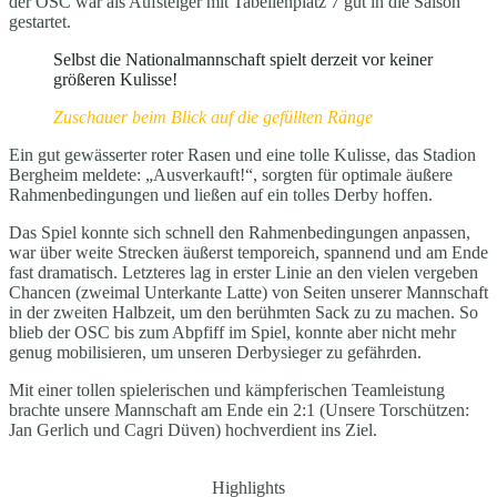
der OSC war als Aufsteiger mit Tabellenplatz 7 gut in die Saison
gestartet.
Selbst die Nationalmannschaft spielt derzeit vor keiner
größeren Kulisse!
Zuschauer beim Blick auf die gefüllten Ränge
Ein gut gewässerter roter Rasen und eine tolle Kulisse, das Stadion
Bergheim meldete: „Ausverkauft!“, sorgten für optimale äußere
Rahmenbedingungen und ließen auf ein tolles Derby hoffen.
Das Spiel konnte sich schnell den Rahmenbedingungen anpassen,
war über weite Strecken äußerst temporeich, spannend und am Ende
fast dramatisch. Letzteres lag in erster Linie an den vielen vergeben
Chancen (zweimal Unterkante Latte) von Seiten unserer Mannschaft
in der zweiten Halbzeit, um den berühmten Sack zu zu machen. So
blieb der OSC bis zum Abpfiff im Spiel, konnte aber nicht mehr
genug mobilisieren, um unseren Derbysieger zu gefährden.
Mit einer tollen spielerischen und kämpferischen Teamleistung
brachte unsere Mannschaft am Ende ein 2:1 (Unsere Torschützen:
Jan Gerlich und Cagri Düven) hochverdient ins Ziel.
Highlights