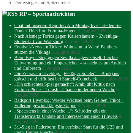
Derbysieger und Spitzenreiter
RP – Sportnachrichten
Chat mit unserem Reporter: Am Montag live – stellen Sie
Daniel Thiel Ihre Fortuna-Fragen
9. August 2026
Nach Abstieg: Torlos gegen Kaiserslautern – Zweitliga-
Stotterstart von Wolfsburg
8. August 2026
Football-News im Ticker: Wahnsinn in Wien! Panthers
stürzen die Vikings
8. August 2026
Beim Bayer-Sieg gegen Sevilla ausgewechselt: Leichte
Entwarnung und ein Fragezeichen – so steht es um Andrich
und Culbreath
8. August 2026
Die Zebras im Liveblog: „Fleißiger Spieler“ – Bookjans
grätscht und trifft fast bei Startelf-Comeback
8. August 2026
„Ein schlechtes Spiel gemacht“: Arabi übt Kritik nach
Fortuna-Pleite – Transfer-Chance in der neuen Woche
8.
August 2026
Radsport-Liveblog: Wieder Wechsel beim Gelben Trikot –
Vollering gewinnt längste Etappe
8. August 2026
„Spätestens in einer Woche ...“: Schröder gibt ein
Transfermarkt-Update und Interessenten einen Hinweis
8.
August 2026
3:1-Sieg in Paderborn: Ein perfekter Start für die U23 und
ihren Trainer Enache
8. August 2026