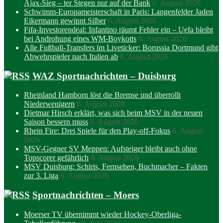
Ajax-Sieg – ter Stegen nur auf der Bank
6. August 2026
Schwimm-Europameisterschaft in Paris: Langenfelder Jaden
Eikermann gewinnt Silber
6. August 2026
Fifa-Investorendeal: Infantino räumt Fehler ein – Uefa bleibt
bei Androhung eines WM-Boykotts
6. August 2026
Alle Fußball-Transfers im Liveticker: Borussia Dortmund gibt
Abwehrspieler nach Italien ab
6. August 2026
WAZ Sportnachrichten – Duisburg
Rheinland Hamborn löst die Bremse und überrollt
Niederwenigern
6. August 2026
Dietmar Hirsch erklärt, was sich beim MSV in der neuen
Saison bessern muss
6. August 2026
Rhein Fire: Drei Spiele für den Play-off-Fokus
6. August
2026
MSV-Gegner SV Meppen: Aufsteiger bleibt auch ohne
Topscorer gefährlich
6. August 2026
MSV Duisburg: Schiris, Fernsehen, Buchmacher – Fakten
zur 3. Liga
6. August 2026
Sportnachrichten – Moers
Moerser TV übernimmt wieder Hockey-Oberliga-