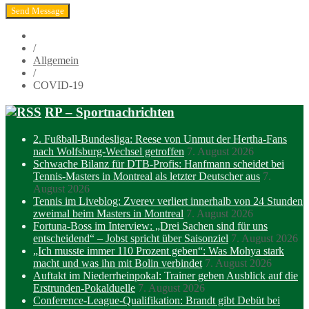
/
Allgemein
/
COVID-19
RP – Sportnachrichten
2. Fußball-Bundesliga: Reese von Unmut der Hertha-Fans
nach Wolfsburg-Wechsel getroffen
7. August 2026
Schwache Bilanz für DTB-Profis: Hanfmann scheidet bei
Tennis-Masters in Montreal als letzter Deutscher aus
7.
August 2026
Tennis im Liveblog: Zverev verliert innerhalb von 24 Stunden
zweimal beim Masters in Montreal
7. August 2026
Fortuna-Boss im Interview: „Drei Sachen sind für uns
entscheidend“ – Jobst spricht über Saisonziel
7. August 2026
„Ich musste immer 110 Prozent geben“: Was Mohya stark
macht und was ihn mit Bolin verbindet
7. August 2026
Auftakt im Niederrheinpokal: Trainer geben Ausblick auf die
Erstrunden-Pokalduelle
7. August 2026
Conference-League-Qualifikation: Brandt gibt Debüt bei