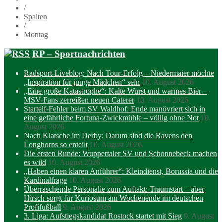
/
Spalten
/
Montag
RP – Sportnachrichten
Radsport-Liveblog: Nach Tour-Erfolg – Niedermaier möchte
„Inspiration für junge Mädchen“ sein
10. August 2026
„Eine große Katastrophe“: Kalte Wurst und warmes Bier –
MSV-Fans zerreißen neuen Caterer
10. August 2026
Startelf-Fehler beim SV Waldhof: Ende manövriert sich in
eine gefährliche Fortuna-Zwickmühle – völlig ohne Not
10.
August 2026
Nach Klatsche im Derby: Darum sind die Ravens den
Longhorns so enteilt
10. August 2026
Die ersten Runde: Wuppertaler SV und Schonnebeck machen
es wild
10. August 2026
„Haben einen klaren Anführer“: Kleindienst, Borussia und die
Kardinalfrage
10. August 2026
Überraschende Personalie zum Auftakt: Traumstart – aber
Hirsch sorgt für Kuriosum am Wochenende im deutschen
Profifußball
9. August 2026
3. Liga: Aufstiegskandidat Rostock startet mit Sieg
9. August