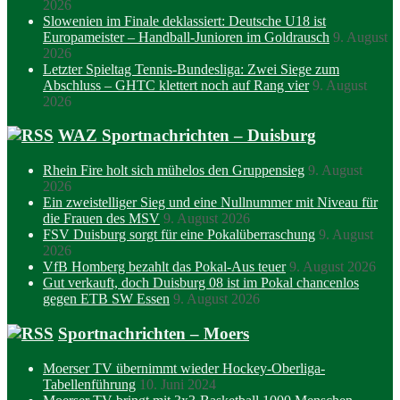
2026
Slowenien im Finale deklassiert: Deutsche U18 ist
Europameister – Handball-Junioren im Goldrausch
9. August
2026
Letzter Spieltag Tennis-Bundesliga: Zwei Siege zum
Abschluss – GHTC klettert noch auf Rang vier
9. August
2026
WAZ Sportnachrichten – Duisburg
Rhein Fire holt sich mühelos den Gruppensieg
9. August
2026
Ein zweistelliger Sieg und eine Nullnummer mit Niveau für
die Frauen des MSV
9. August 2026
FSV Duisburg sorgt für eine Pokalüberraschung
9. August
2026
VfB Homberg bezahlt das Pokal-Aus teuer
9. August 2026
Gut verkauft, doch Duisburg 08 ist im Pokal chancenlos
gegen ETB SW Essen
9. August 2026
Sportnachrichten – Moers
Moerser TV übernimmt wieder Hockey-Oberliga-
Tabellenführung
10. Juni 2024