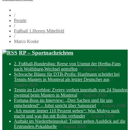
/
People
/
Fußball 1.Herren Mittelfeld
/
Marco Koske
RP – Sportnachrichten
2. Fußball-Bundesliga: Reese von Unmut der Hertha-Fans
nach Wolfsburg-Wechsel getroffen
7. August 2026
Schwache Bilanz für DTB-Profis: Hanfmann scheidet bei
Tennis-Masters in Montreal als letzter Deutscher aus
7.
August 2026
Tennis im Liveblog: Zverev verliert innerhalb von 24 Stunden
zweimal beim Masters in Montreal
7. August 2026
Fortuna-Boss im Interview: „Drei Sachen sind für uns
entscheidend“ – Jobst spricht über Saisonziel
7. August 2026
„Ich musste immer 110 Prozent geben“: Was Mohya stark
macht und was ihn mit Bolin verbindet
7. August 2026
Auftakt im Niederrheinpokal: Trainer geben Ausblick auf die
Erstrunden-Pokalduelle
7. August 2026