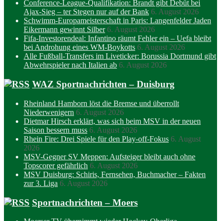
Conference-League-Qualifikation: Brandt gibt Debüt bei
Ajax-Sieg – ter Stegen nur auf der Bank
6. August 2026
Schwimm-Europameisterschaft in Paris: Langenfelder Jaden
Eikermann gewinnt Silber
6. August 2026
Fifa-Investorendeal: Infantino räumt Fehler ein – Uefa bleibt
bei Androhung eines WM-Boykotts
6. August 2026
Alle Fußball-Transfers im Liveticker: Borussia Dortmund gibt
Abwehrspieler nach Italien ab
6. August 2026
WAZ Sportnachrichten – Duisburg
Rheinland Hamborn löst die Bremse und überrollt
Niederwenigern
6. August 2026
Dietmar Hirsch erklärt, was sich beim MSV in der neuen
Saison bessern muss
6. August 2026
Rhein Fire: Drei Spiele für den Play-off-Fokus
6. August
2026
MSV-Gegner SV Meppen: Aufsteiger bleibt auch ohne
Topscorer gefährlich
6. August 2026
MSV Duisburg: Schiris, Fernsehen, Buchmacher – Fakten
zur 3. Liga
6. August 2026
Sportnachrichten – Moers